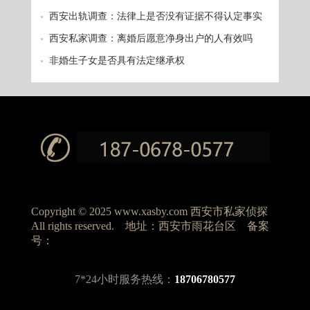
吗
西安出轨调查：法律上是否没有证据不得认定事实
西安私家调查：离婚后愿意净身出户的人有效吗
非婚生子女是否具有法定继承权
Copyright © 2025 www.xasby.com 西安市私家侦探
All rights reserved. 地址：西安市雨花台区 备案
号：
7*24小时服务热线：
18706780577